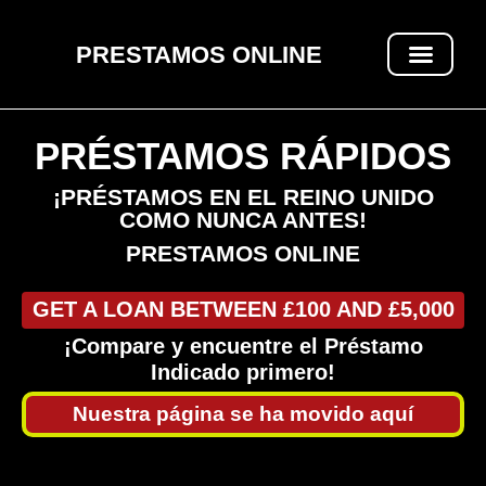
PRESTAMOS ONLINE
PRÉSTAMOS RÁPIDOS
PRÉSTAMOS RÁPIDOS
¡PRÉSTAMOS EN EL REINO UNIDO
COMO NUNCA ANTES!
PRESTAMOS ONLINE
GET A LOAN BETWEEN £100 AND £5,000
¡Compare y encuentre el Préstamo
Indicado primero!
Nuestra página se ha movido aquí