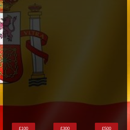
£100
£300
£500