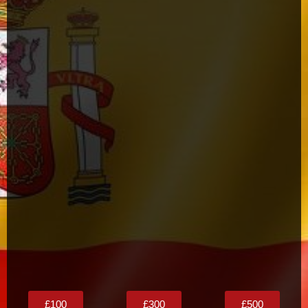
£100
£300
£500