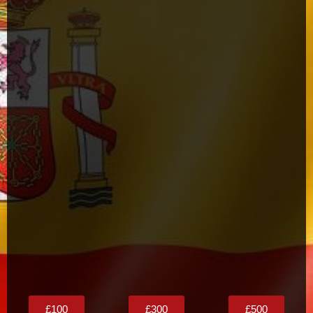
£100
£300
£500