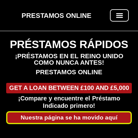
PRESTAMOS ONLINE
PRÉSTAMOS RÁPIDOS
PRÉSTAMOS RÁPIDOS
¡PRÉSTAMOS EN EL REINO UNIDO
COMO NUNCA ANTES!
PRESTAMOS ONLINE
GET A LOAN BETWEEN £100 AND £5,000
¡Compare y encuentre el Préstamo
Indicado primero!
Nuestra página se ha movido aquí