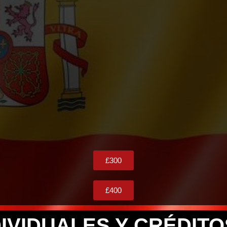
£300
£400
IVIDUALES Y CRÉDIT