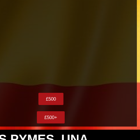
£500
£500+
OS PYMES, UNA