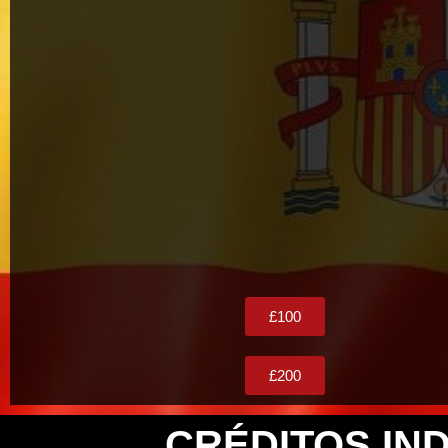
£100
£200
CRÉDITOS IND