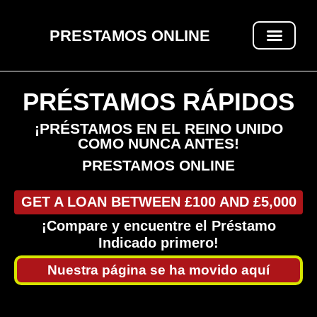
PRESTAMOS ONLINE
PRÉSTAMOS RÁPIDOS
PRÉSTAMOS RÁPIDOS
¡PRÉSTAMOS EN EL REINO UNIDO
COMO NUNCA ANTES!
PRESTAMOS ONLINE
GET A LOAN BETWEEN £100 AND £5,000
¡Compare y encuentre el Préstamo
Indicado primero!
Nuestra página se ha movido aquí