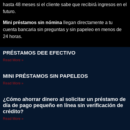
hasta 48 meses si el cliente sabe que recibirá ingresos en el
futuro.
M
ini préstamos sin nómina
llegan directamente a tu
cuenta bancaria sin preguntas y sin papeleo en menos de
24 horas.
PRÉSTAMOS DEE EFECTIVO
Read More »
MINI PRÉSTAMOS SIN PAPELEOS
Read More »
¿Cómo ahorrar dinero al solicitar un préstamo de
día de pago pequeño en línea sin verificación de
crédito?
Read More »