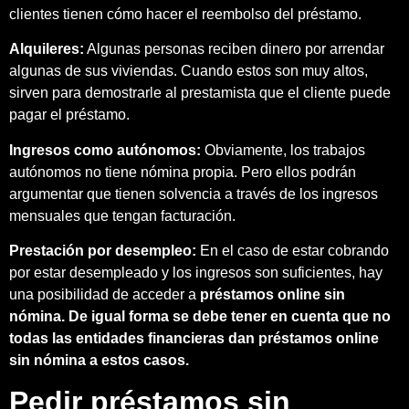
clientes tienen cómo hacer el reembolso del préstamo.
Alquileres:
Algunas personas reciben dinero por arrendar
algunas de sus viviendas. Cuando estos son muy altos,
sirven para demostrarle al prestamista que el cliente puede
pagar el préstamo.
Ingresos como autónomos:
Obviamente, los trabajos
autónomos no tiene nómina propia. Pero ellos podrán
argumentar que tienen solvencia a través de los ingresos
mensuales que tengan facturación.
Prestación por desempleo:
En el caso de estar cobrando
por estar desempleado y los ingresos son suficientes, hay
una posibilidad de acceder a
préstamos online sin
nómina. De igual forma se debe tener en cuenta que no
todas las entidades financieras dan
préstamos online
sin nómina a estos casos.
Pedir préstamos sin