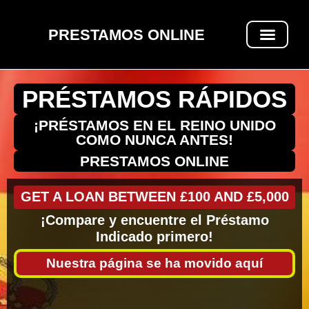
PRESTAMOS ONLINE
PRÉSTAMOS RÁPIDOS
PRÉSTAMOS RÁPIDOS
¡PRÉSTAMOS EN EL REINO UNIDO
COMO NUNCA ANTES!
PRESTAMOS ONLINE
GET A LOAN BETWEEN £100 AND £5,000
¡Compare y encuentre el Préstamo
Indicado primero!
Nuestra página se ha movido aquí