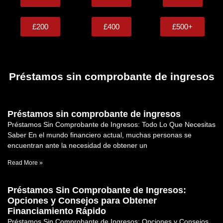
£200
£400
£500+
Préstamos sin comprobante de ingresos
Préstamos sin comprobante de ingresos
Préstamos Sin Comprobante de Ingresos: Todo Lo Que Necesitas
Saber En el mundo financiero actual, muchas personas se
encuentran ante la necesidad de obtener un
Read More »
Préstamos Sin Comprobante de Ingresos:
Opciones y Consejos para Obtener
Financiamiento Rápido
Préstamos Sin Comprobante de Ingresos: Opciones y Consejos