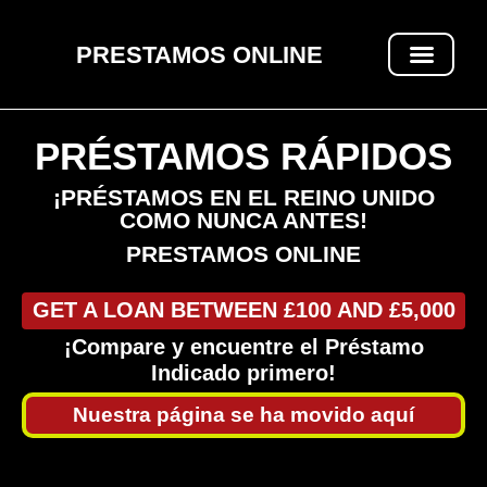
PRESTAMOS ONLINE
PRÉSTAMOS RÁPIDOS
PRÉSTAMOS RÁPIDOS
¡PRÉSTAMOS EN EL REINO UNIDO
COMO NUNCA ANTES!
PRESTAMOS ONLINE
GET A LOAN BETWEEN £100 AND £5,000
¡Compare y encuentre el Préstamo
Indicado primero!
Nuestra página se ha movido aquí