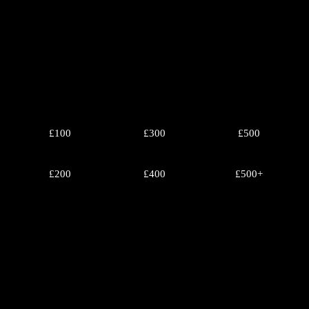
£100
£300
£500
£200
£400
£500+
PRÉSTAMOS SIN GARANTÍAS
Préstamos Sin Garantías: La Alternativa Financiera que
Necesitas
En la actualidad, los préstamos sin garantías están ganando
popularidad entre quienes buscan soluciones financieras rápidas