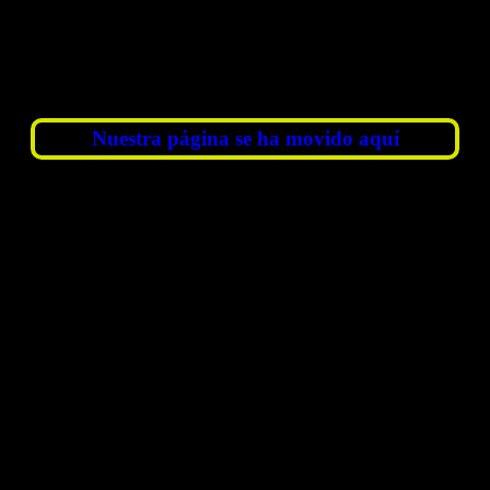
GET A LOAN BETWEEN £100 AND £5,000
¡Compare y encuentre el Préstamo Indicado
primero!
Nuestra página se ha movido aquí