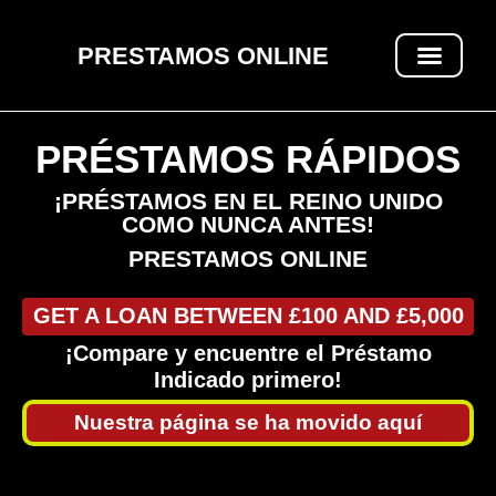
PRESTAMOS ONLINE
PRÉSTAMOS RÁPIDOS
PRÉSTAMOS RÁPIDOS
¡PRÉSTAMOS EN EL REINO UNIDO
COMO NUNCA ANTES!
PRESTAMOS ONLINE
GET A LOAN BETWEEN £100 AND £5,000
¡Compare y encuentre el Préstamo
Indicado primero!
Nuestra página se ha movido aquí