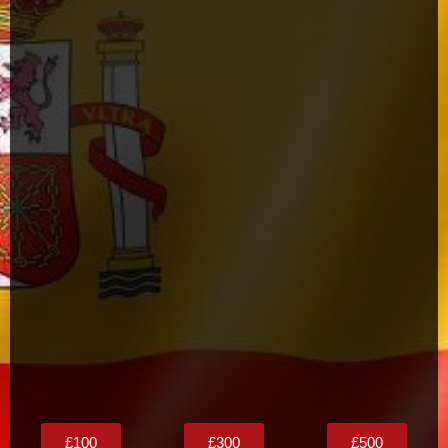
£100
£300
£500