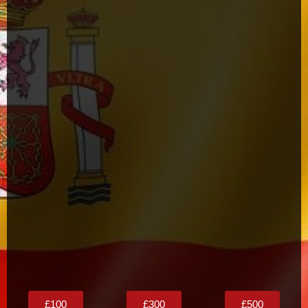
£100
£300
£500