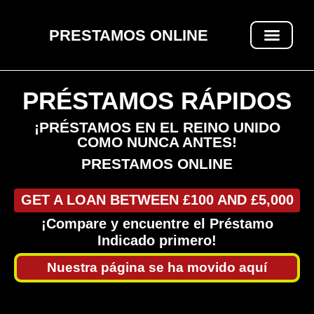
PRESTAMOS ONLINE
PRÉSTAMOS RÁPIDOS
PRÉSTAMOS RÁPIDOS
¡PRÉSTAMOS EN EL REINO UNIDO
COMO NUNCA ANTES!
PRESTAMOS ONLINE
GET A LOAN BETWEEN £100 AND £5,000
¡Compare y encuentre el Préstamo
Indicado primero!
Nuestra página se ha movido aquí