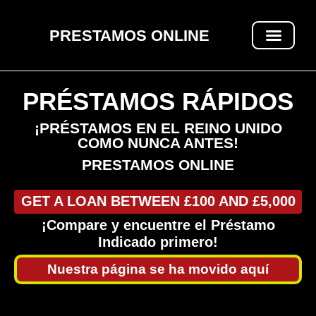
PRESTAMOS ONLINE
PRÉSTAMOS RÁPIDOS
PRÉSTAMOS RÁPIDOS
¡PRÉSTAMOS EN EL REINO UNIDO
COMO NUNCA ANTES!
PRESTAMOS ONLINE
GET A LOAN BETWEEN £100 AND £5,000
¡Compare y encuentre el Préstamo
Indicado primero!
Nuestra página se ha movido aquí