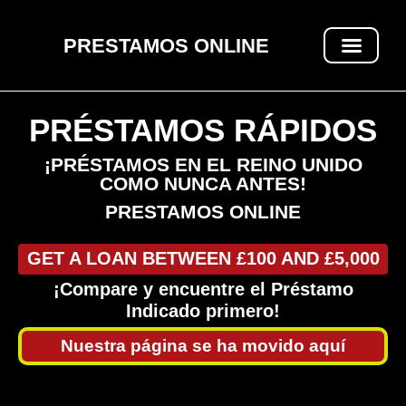
PRESTAMOS ONLINE
PRÉSTAMOS RÁPIDOS
PRÉSTAMOS RÁPIDOS
¡PRÉSTAMOS EN EL REINO UNIDO
COMO NUNCA ANTES!
PRESTAMOS ONLINE
GET A LOAN BETWEEN £100 AND £5,000
¡Compare y encuentre el Préstamo
Indicado primero!
Nuestra página se ha movido aquí