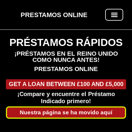
PRESTAMOS ONLINE
PRÉSTAMOS RÁPIDOS
PRÉSTAMOS RÁPIDOS
¡PRÉSTAMOS EN EL REINO UNIDO
COMO NUNCA ANTES!
PRESTAMOS ONLINE
GET A LOAN BETWEEN £100 AND £5,000
¡Compare y encuentre el Préstamo
Indicado primero!
Nuestra página se ha movido aquí