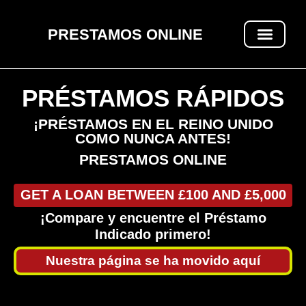
PRESTAMOS ONLINE
PRÉSTAMOS RÁPIDOS
PRÉSTAMOS RÁPIDOS
¡PRÉSTAMOS EN EL REINO UNIDO
COMO NUNCA ANTES!
PRESTAMOS ONLINE
GET A LOAN BETWEEN £100 AND £5,000
¡Compare y encuentre el Préstamo
Indicado primero!
Nuestra página se ha movido aquí