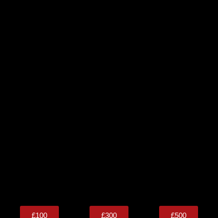
£100
£300
£500